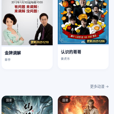
更新20251206
更新20251210
认识的哥哥
金牌调解
姜虎东
章亭
更多动漫 →
国漫
国漫