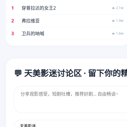
1
穿普拉达的女王2
🔥 2.1w
2
弗拉维亚
🔥 1.9w
3
卫兵的呐喊
🔥 1.6w
💬 天美影迷讨论区 · 留下你