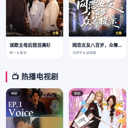
全集
全集
误欺主母后我泪满衫
网恋女友八百岁，众筹提亲
杨一＆蔡浩
马明宇＆邰靖懿
📺 热播电视剧
韩剧
泰剧