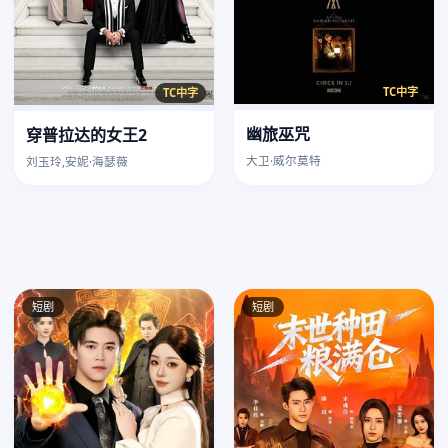
TC中字
TC中字
幽旅巫咒
穿普拉达的女王2
大卫·威尔莫特
刘玉玲,安妮·海瑟薇
短剧
短剧