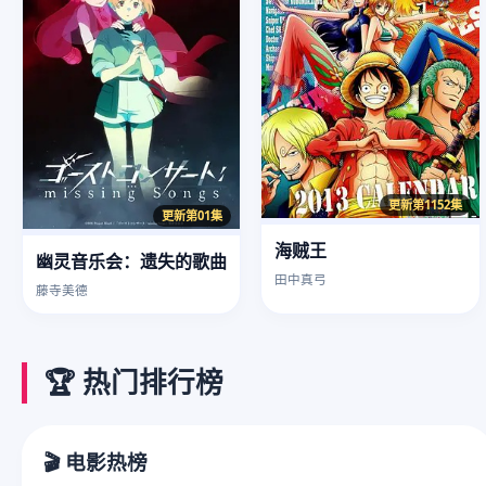
更新第1152集
更新第01集
海贼王
幽灵音乐会：遗失的歌曲
田中真弓
藤寺美德
🏆 热门排行榜
🎬 电影热榜