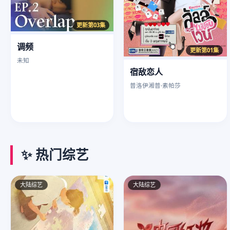
更新第03集
调频
更新第01集
未知
宿敌恋人
普洛伊湘普·素帕莎
✨ 热门综艺
大陆综艺
大陆综艺