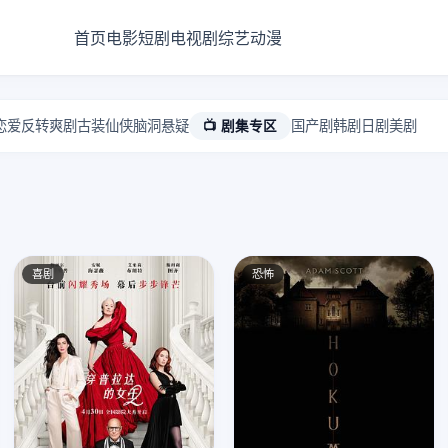
首页
电影
短剧
电视剧
综艺
动漫
恋爱
反转爽剧
古装仙侠
脑洞悬疑
📺 剧集专区
国产剧
韩剧
日剧
美剧
喜剧
恐怖