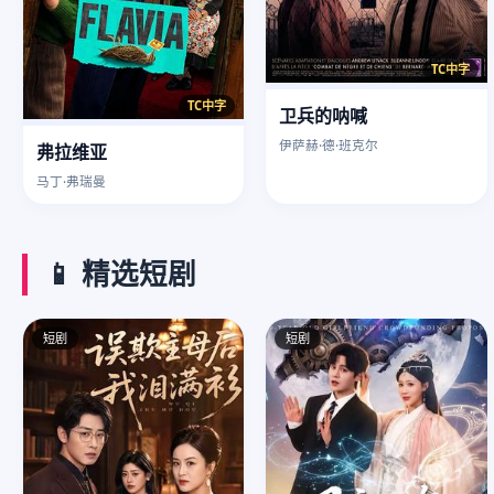
TC中字
TC中字
卫兵的呐喊
伊萨赫·德·班克尔
弗拉维亚
马丁·弗瑞曼
📱 精选短剧
短剧
短剧