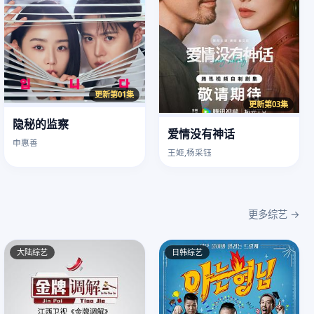
更新第01集
更新第03集
隐秘的监察
爱情没有神话
申惠善
王姬,杨采钰
更多综艺 →
大陆综艺
日韩综艺