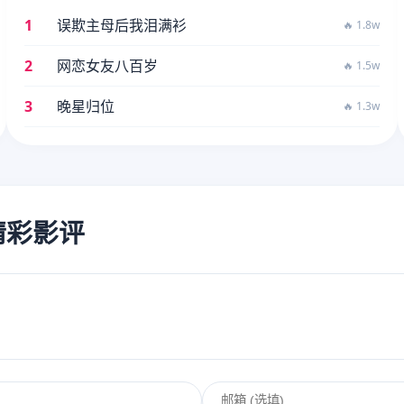
1
误欺主母后我泪满衫
🔥 1.8w
2
网恋女友八百岁
🔥 1.5w
3
晚星归位
🔥 1.3w
的精彩影评