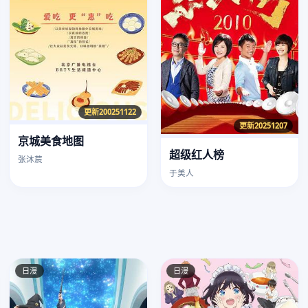
更新200251122
更新20251207
京城美食地图
超级红人榜
张沐莀
于美人
日漫
日漫