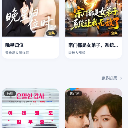
全集
全集
晚星归位
宗门都是女弟子，系统让我无敌了
曾希塘＆周洋洋
聂杨＆甜橙
更多剧集 →
韩剧
国产剧