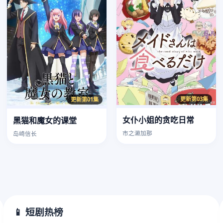
更新第03集
更新第01集
女仆小姐的贪吃日常
黑猫和魔女的课堂
市之濑加那
岛崎信长
📱 短剧热榜