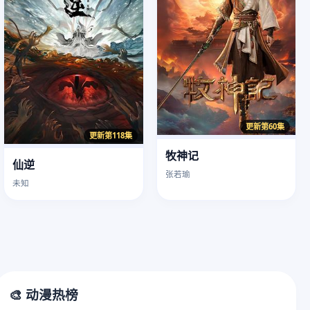
更新第60集
更新第118集
牧神记
仙逆
张若瑜
未知
🎨 动漫热榜