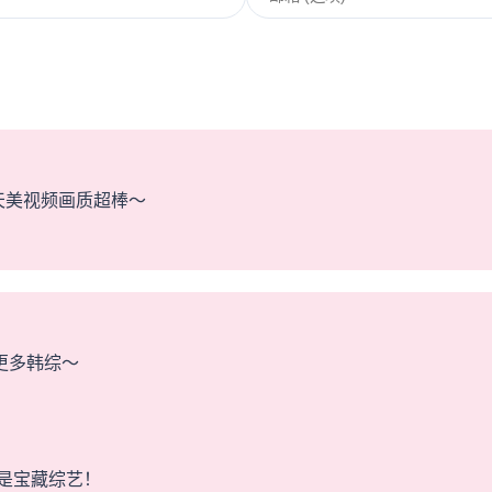
天美视频画质超棒～
更多韩综～
是宝藏综艺！