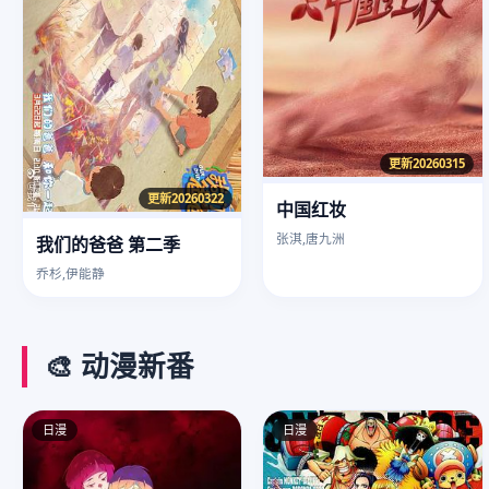
更新20260315
更新20260322
中国红妆
张淇,唐九洲
我们的爸爸 第二季
乔杉,伊能静
🎨 动漫新番
日漫
日漫