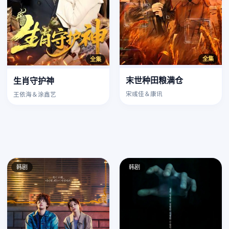
全集
全集
末世种田粮满仓
生肖守护神
宋彧佳＆康讯
王依海＆涂鑫艺
韩剧
韩剧