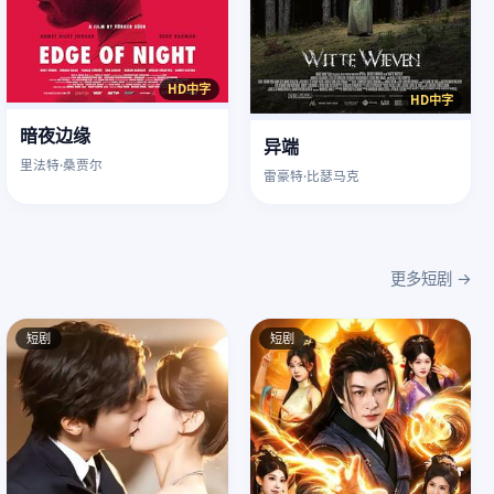
HD中字
HD中字
暗夜边缘
异端
里法特·桑贾尔
雷豪特·比瑟马克
更多短剧 →
短剧
短剧