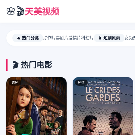
🌸🎬
天美视频
🔥 热门分类
动作片
喜剧片
爱情片
科幻片
📱 短剧风向
女频
🎬 热门电影
喜剧
剧情